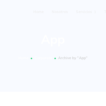
Home
Nosotros
Servicios
App
Home
Corporate
Archive by "App"