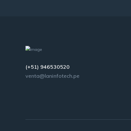
(+51) 946530520
venta@laninfotech.pe