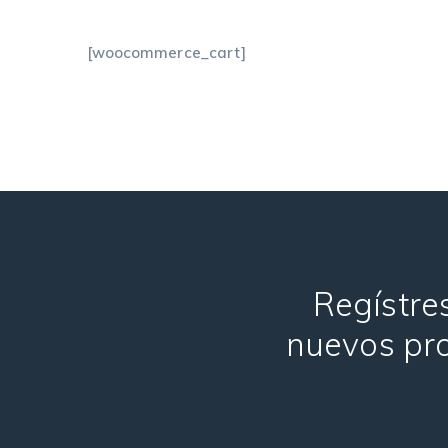
[woocommerce_cart]
Regístres
nuevos pro